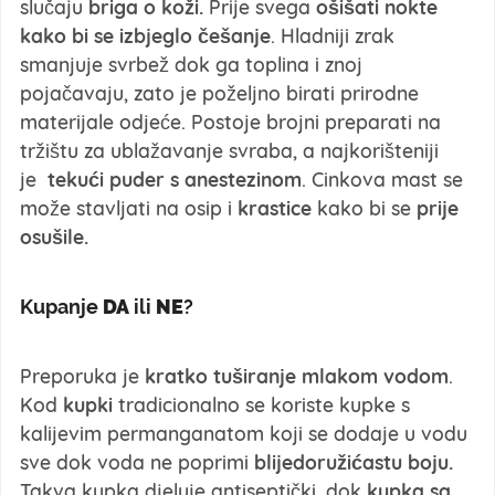
slučaju
briga o koži.
Prije svega
ošišati nokte
kako bi se izbjeglo češanje
. Hladniji zrak
smanjuje svrbež dok ga toplina i znoj
pojačavaju, zato je poželjno birati prirodne
materijale odjeće. Postoje brojni preparati na
tržištu za ublažavanje svraba, a najkorišteniji
je
tekući puder s anestezinom
. Cinkova mast se
može stavljati na osip i
krastice
kako bi se
prije
osušile.
Kupanje
DA
ili
NE
?
Preporuka je
kratko tuširanje mlakom vodom
.
Kod
kupki
tradicionalno se koriste kupke s
kalijevim permanganatom koji se dodaje u vodu
sve dok voda ne poprimi
blijedoružićastu boju.
Takva kupka djeluje antiseptički, dok
kupka sa