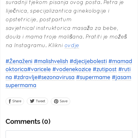
suradnji tjekom pisanja ovog posta. Petra je
liječnica, specijalizantica ginekologije i
opstetricije, postpartum
savjetnica/instruktorica masaža za bebe,
doula i mama troje mališana. Pratiti je možeš
na Instagramu. Klikni
ovdje
#Ženaženi
#malishvelish
#djecijebolesti
#mamad
oktorica
#varicele
#vodenekozice
#zutipost
#ruti
na
#zdravlje
#sezonavirusa
#supermame
#jasam
supermama
Share
Save
Tweet
Comments (
0
)