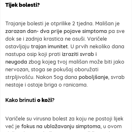
Tijek bolesti?
Trajanje bolesti je otprilike 2 tjedna. Mališan je
zarazan dan- dva prije pojave simptoma
pa sve
dok se i zadnja krastica ne osuši. Varičele
ostavljaju
trajan imunitet
. U prvih nekoliko dana
nastupa osip koji prati
izraziti svrab i
neugoda
zbog kojeg tvoj mališan može biti jako
nervozan, stoga se pokušaj oboružati
strpljivošću. Nakon 5og dana
poboljšanje
, svrab
nestaje i ostaje briga o ranicama.
Kako brinuti
o koži
?
Varičele su virusna bolest za koju ne postoji lijek
već je
fokus na ublažavanju simptoma
, u ovom