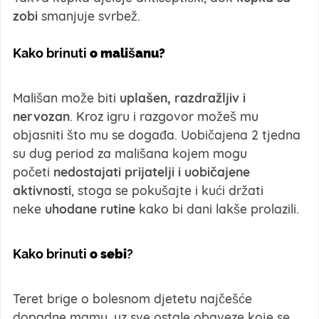
zobi
smanjuje svrbež.
Kako brinuti
o mališanu?
Mališan može biti
uplašen, razdražljiv i
nervozan
. Kroz igru i razgovor možeš mu
objasniti što mu se događa. Uobičajena 2 tjedna
su dug period za mališana kojem mogu
početi
nedostajati prijatelji i uobičajene
aktivnosti
, stoga se pokušajte i kući držati
neke
uhodane rutine
kako bi dani lakše prolazili.
Kako brinuti
o sebi
?
Teret brige o bolesnom djetetu najčešće
dopadne mamu, uz sve ostale obaveze koje se