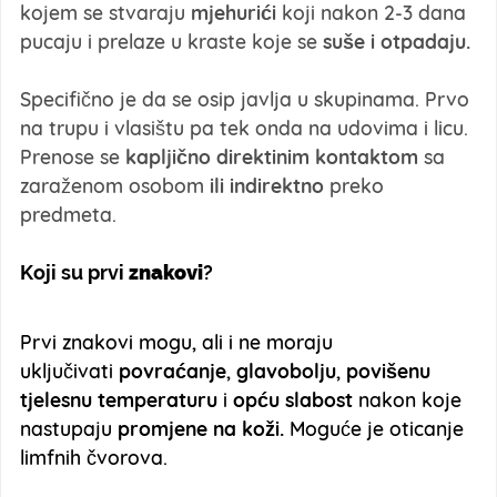
kojem se stvaraju
mjehurići
koji nakon 2-3 dana
pucaju i prelaze u kraste koje se
suše i otpadaju.
Specifično je da se osip javlja u skupinama. Prvo
na trupu i vlasištu pa tek onda na udovima i licu.
Prenose se
kapljično direktinim kontaktom
sa
zaraženom osobom
ili indirektno
preko
predmeta.
Koji su prvi
znakovi
?
Prvi znakovi mogu, ali i ne moraju
uključivati
povraćanje
,
glavobolju
,
povišenu
tjelesnu temperaturu
i
opću slabost
nakon koje
nastupaju
promjene na koži.
Moguće je oticanje
limfnih čvorova.