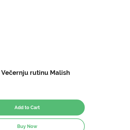
 Večernju rutinu Malish
Add to Cart
Buy Now