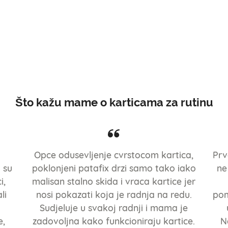
Što kažu mame o karticama za rutinu
Opce odusevljenje cvrstocom kartica,
Prv
 su
poklonjeni patafix drzi samo tako iako
ne
i,
malisan stalno skida i vraca kartice jer
li
nosi pokazati koja je radnja na redu.
pom
Sudjeluje u svakoj radnji i mama je
e,
zadovoljna kako funkcioniraju kartice.
N