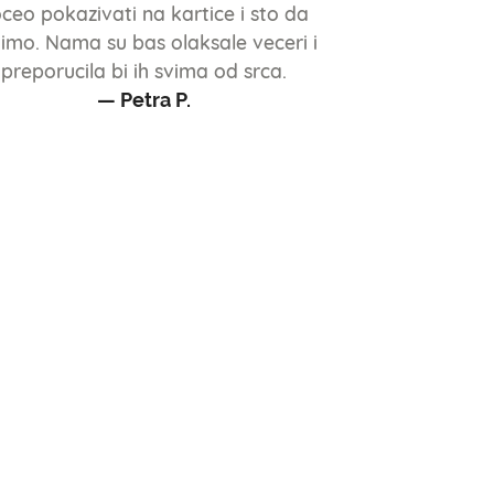
ceo pokazivati na kartice i sto da
imo. Nama su bas olaksale veceri i
preporucila bi ih svima od srca.
— Petra P.