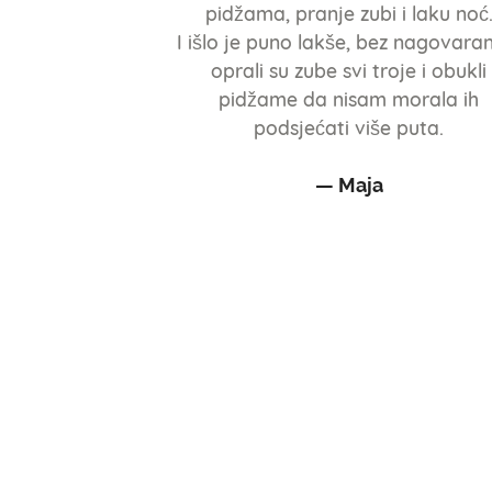
pidžama, pranje zubi i laku noć
I išlo je puno lakše, bez nagovaran
oprali su zube svi troje i obukli
pidžame da nisam morala ih
podsjećati više puta.
— Maja