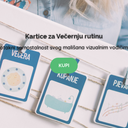
Kartice za Večernju rutinu
otakni samostalnost svog mališana vizualnim vodiči
KUPI