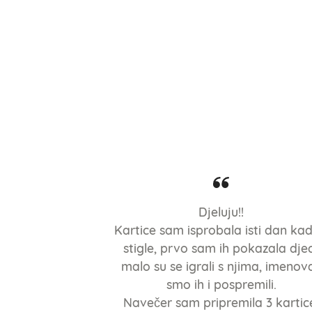
Djeluju!!
Kartice sam isprobala isti dan kad
stigle, prvo sam ih pokazala djec
malo su se igrali s njima, imenova
smo ih i pospremili.
Navečer sam pripremila 3 kartic