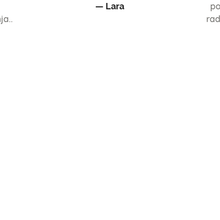
— Lara
.
po
ja..
rad